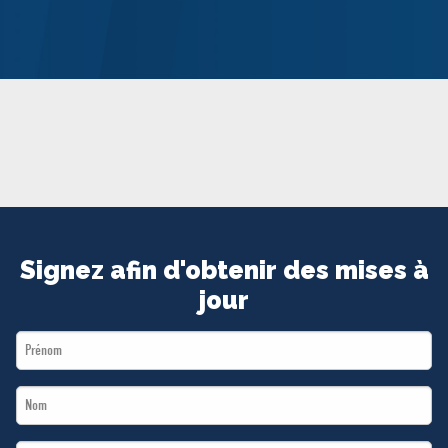
MÉDIAS
BÉNÉVOLE
ADHÉREZ
BOUTIQUE
Signez afin d'obtenir des mises à
jour
First
Name
Last
*
Name