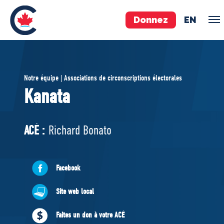
Donnez
EN
ÉQUIPE
Notre équipe | Associations de circonscriptions électorales
Pierre Poilievre
Kanata
Vos députés conservateurs
Cabinet fantôme
ACÉ :
Richard Bonato
Exécutif national
ACÉ
Facebook
À PROPOS
Site web local
Documents constitutifs
Faites un don à votre ACÉ