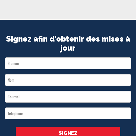
MÉDIAS
BÉNÉVOLE
ADHÉREZ
BOUTIQUE
Signez afin d'obtenir des mises à
jour
First
Name
Last
*
Name
Email
*
*
Téléphone
*
SIGNEZ