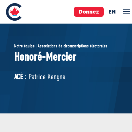
Donnez
EN
ÉQUIPE
Notre équipe | Associations de circonscriptions électorales
Pierre Poilievre
Honoré-Mercier
Vos députés conservateurs
Cabinet fantôme
ACÉ :
Patrice Kengne
Exécutif national
ACÉ
À PROPOS
Documents constitutifs