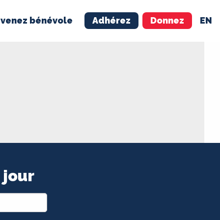
venez bénévole
Adhérez
Donnez
EN
NÉVOLE
ADHÉREZ
 jour