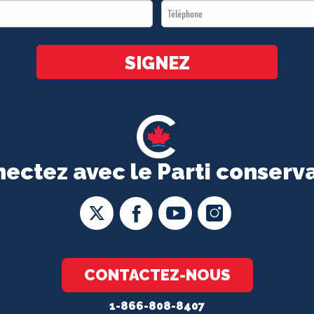
Téléphone
*
*
SIGNEZ
ectez avec le Parti conserv
CONTACTEZ-NOUS
1-866-808-8407