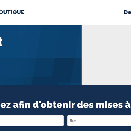
OUTIQUE
De
PROPOS
MÉDIAS
BÉ
t
nts constitutifs
BOUTIQUE
ez afin d'obtenir des mises à
Last
Name