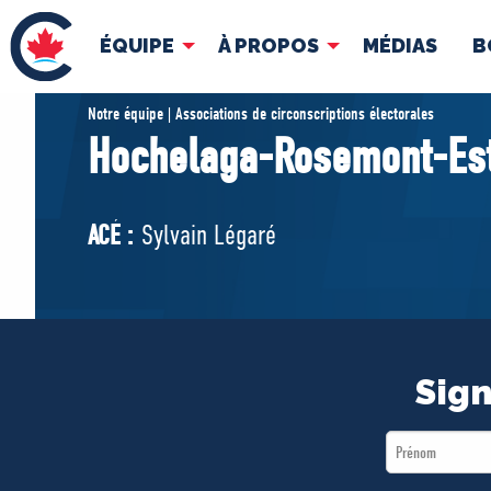
ÉQUIPE
À PROPOS
MÉDIAS
B
ÉQUIPE
À 
Notre équipe | Associations de circonscriptions électorales
Hochelaga-Rosemont-Es
Pierre Poilievre
Docume
Vos députés conservateurs
ACÉ :
Sylvain Légaré
Cabinet fantôme
Exécutif national
ACÉ
Sign
First
Name