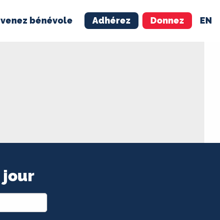
venez bénévole
Adhérez
Donnez
EN
NÉVOLE
ADHÉREZ
 jour