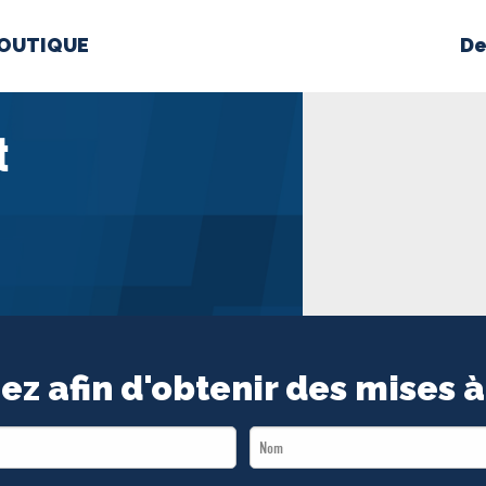
OUTIQUE
De
PROPOS
MÉDIAS
BÉ
t
nts constitutifs
BOUTIQUE
ez afin d'obtenir des mises à
Last
Name