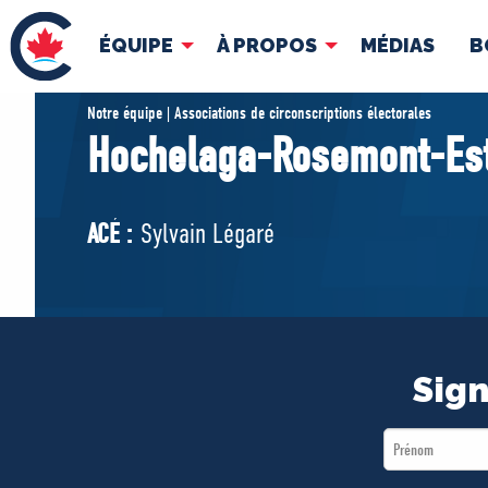
ÉQUIPE
À PROPOS
MÉDIAS
B
ÉQUIPE
À 
Notre équipe | Associations de circonscriptions électorales
Hochelaga-Rosemont-Es
Pierre Poilievre
Docume
Vos députés conservateurs
ACÉ :
Sylvain Légaré
Cabinet fantôme
Exécutif national
ACÉ
Sign
First
Name