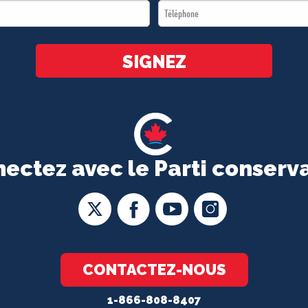
Téléphone
*
*
SIGNEZ
ectez avec le Parti conserv
CONTACTEZ-NOUS
1-866-808-8407