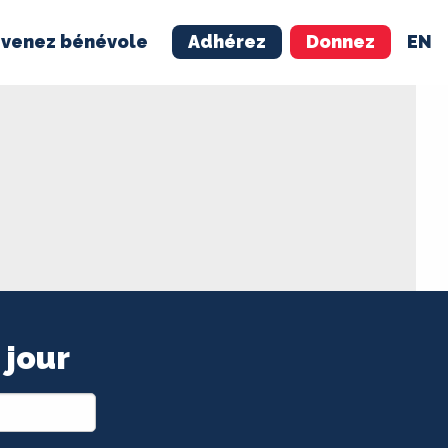
venez bénévole
Adhérez
Donnez
EN
NÉVOLE
ADHÉREZ
 jour