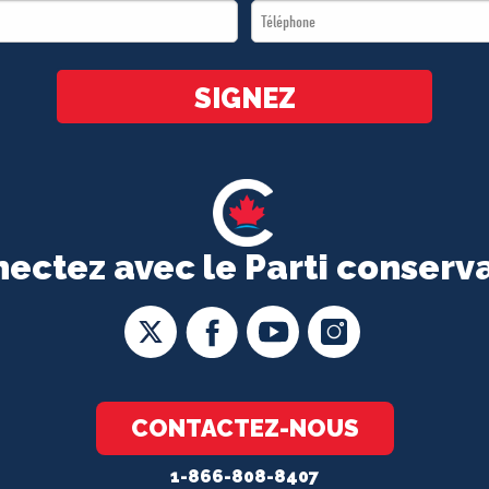
Téléphone
*
*
SIGNEZ
ectez avec le Parti conserv
CONTACTEZ-NOUS
1-866-808-8407