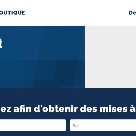
OUTIQUE
De
PROPOS
MÉDIAS
BÉ
t
nts constitutifs
BOUTIQUE
ez afin d'obtenir des mises à
Last
Name