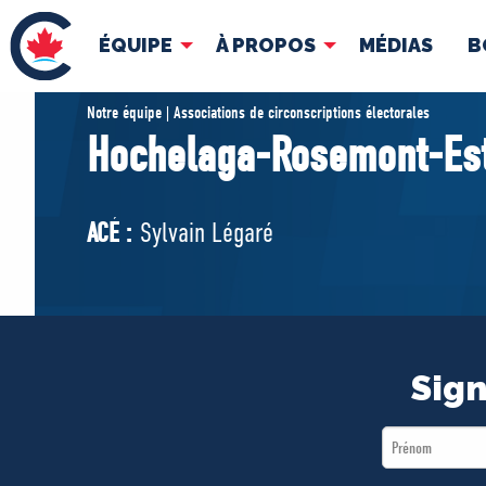
ÉQUIPE
À PROPOS
MÉDIAS
B
ÉQUIPE
À 
Notre équipe | Associations de circonscriptions électorales
Hochelaga-Rosemont-Es
Pierre Poilievre
Docume
Vos députés conservateurs
ACÉ :
Sylvain Légaré
Cabinet fantôme
Exécutif national
ACÉ
Sign
First
Name