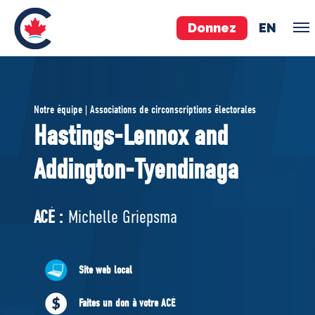
Donnez
EN
ÉQUIPE
Notre équipe | Associations de circonscriptions électorales
Pierre Poilievre
Hastings-Lennox and
Vos députés conservateurs
Addington-Tyendinaga
Cabinet fantôme
Exécutif national
ACÉ
ACÉ :
Michelle Griepsma
À PROPOS
Site web local
Documents constitutifs
Faites un don à votre ACÉ