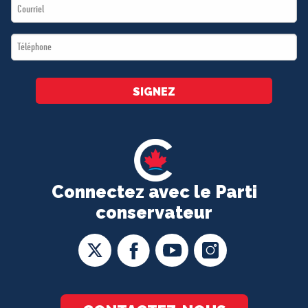
Email
*
*
Téléphone
*
SIGNEZ
Connectez avec le Parti
conservateur