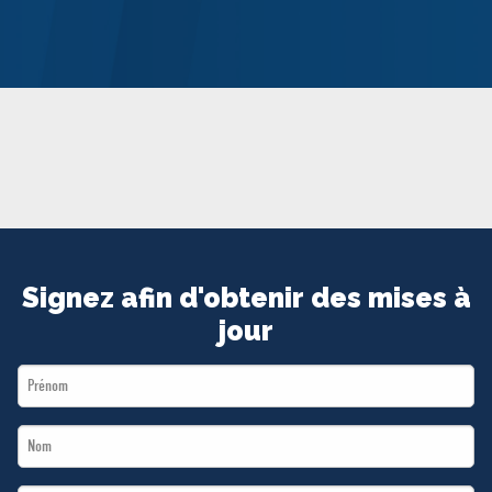
MÉDIAS
BÉNÉVOLE
ADHÉREZ
BOUTIQUE
Signez afin d'obtenir des mises à
jour
First
Name
Last
*
Name