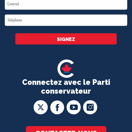
Email
*
*
Téléphone
*
SIGNEZ
Connectez avec le Parti
conservateur