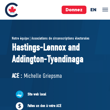
Donnez
EN
ÉQUIPE
Notre équipe | Associations de circonscriptions électorales
Pierre Poilievre
Hastings-Lennox and
Vos députés conservateurs
Addington-Tyendinaga
Cabinet fantôme
Exécutif national
ACÉ
ACÉ :
Michelle Griepsma
À PROPOS
Site web local
Documents constitutifs
Faites un don à votre ACÉ