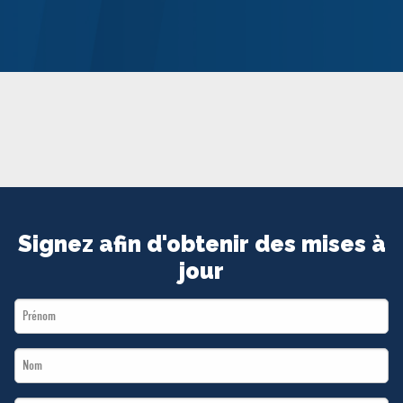
MÉDIAS
BÉNÉVOLE
ADHÉREZ
BOUTIQUE
Signez afin d'obtenir des mises à
jour
First
Name
Last
*
Name