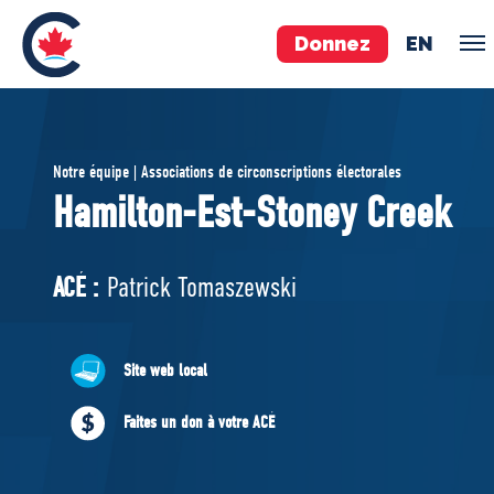
Donnez
EN
ÉQUIPE
Notre équipe | Associations de circonscriptions électorales
Pierre Poilievre
Hamilton-Est-Stoney Creek
Vos députés conservateurs
Cabinet fantôme
ACÉ :
Patrick Tomaszewski
Exécutif national
ACÉ
Site web local
À PROPOS
Faites un don à votre ACÉ
Documents constitutifs