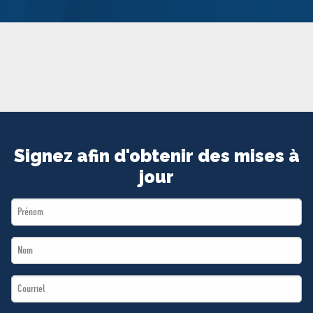
MÉDIAS
BÉNÉVOLE
ADHÉREZ
BOUTIQUE
Signez afin d'obtenir des mises à
jour
First
Name
Last
*
Name
Email
*
*