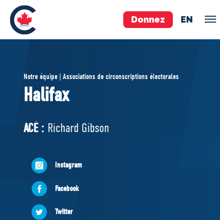
Donnez
EN
ÉQUIPE
Notre équipe | Associations de circonscriptions électorales
Pierre Poilievre
Halifax
Vos députés conservateurs
Cabinet fantôme
ACÉ :
Richard Gibson
Exécutif national
ACÉ
Instagram
À PROPOS
Facebook
Documents constitutifs
Twitter