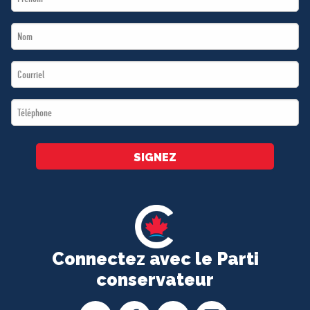
Name
Last
*
Name
Email
*
*
Téléphone
*
SIGNEZ
Connectez avec le Parti
conservateur