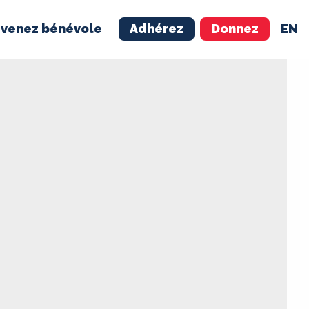
venez bénévole
Adhérez
Donnez
EN
NÉVOLE
ADHÉREZ