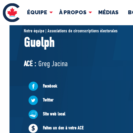
ÉQUIPE
À PROPOS
MÉDIAS
B
ÉQUIPE
À 
Notre équipe | Associations de circonscriptions électorales
Guelph
Pierre Poilievre
Docume
Vos députés conservateurs
ACÉ :
Greg Jacina
Cabinet fantôme
Exécutif national
ACÉ
Facebook
Twitter
Site web local
Faites un don à votre ACÉ