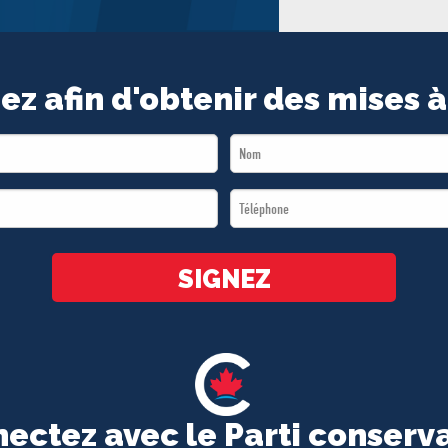
ez afin d'obtenir des mises à
Last
Name
Téléphone
*
*
SIGNEZ
ectez avec le Parti conserv