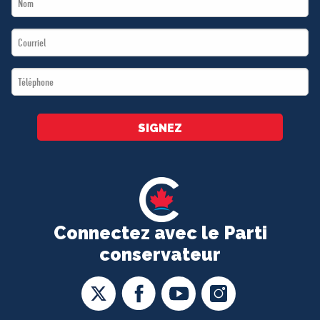
Name
Email
*
*
Téléphone
*
SIGNEZ
Connectez avec le Parti
conservateur