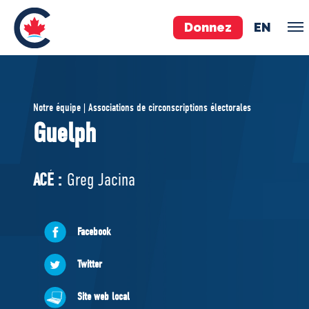
Donnez
EN
ÉQUIPE
Notre équipe | Associations de circonscriptions électorales
Pierre Poilievre
Guelph
Vos députés conservateurs
Cabinet fantôme
ACÉ :
Greg Jacina
Exécutif national
ACÉ
Facebook
À PROPOS
Twitter
Documents constitutifs
Site web local