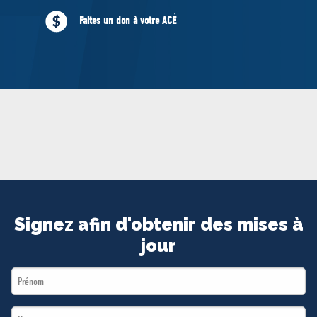
MÉDIAS
Faites un don à votre ACÉ
BÉNÉVOLE
ADHÉREZ
BOUTIQUE
Signez afin d'obtenir des mises à
jour
First
Name
Last
*