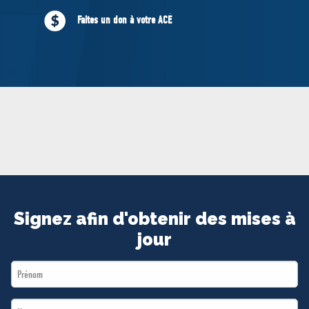
MÉDIAS
Faites un don à votre ACÉ
BÉNÉVOLE
ADHÉREZ
BOUTIQUE
Signez afin d'obtenir des mises à
jour
First
Name
Last
*