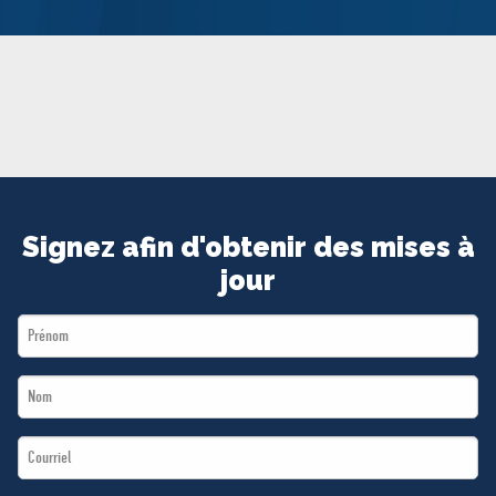
MÉDIAS
BÉNÉVOLE
ADHÉREZ
BOUTIQUE
Signez afin d'obtenir des mises à
jour
First
Name
Last
*
Name
Email
*
*