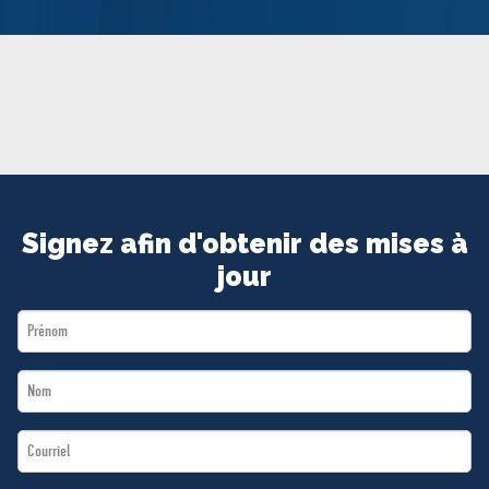
MÉDIAS
BÉNÉVOLE
ADHÉREZ
BOUTIQUE
Signez afin d'obtenir des mises à
jour
First
Name
Last
*
Name
Email
*
*