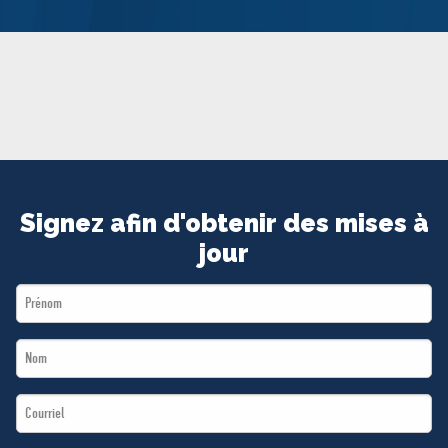
MÉDIAS
BÉNÉVOLE
ADHÉREZ
BOUTIQUE
Signez afin d'obtenir des mises à
jour
First
Name
Last
*
Name
Email
*
*