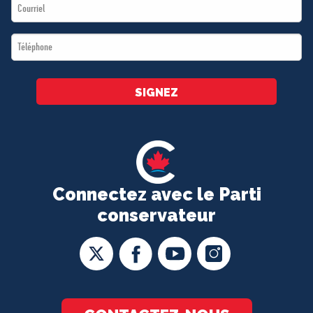
Email
*
*
Téléphone
*
SIGNEZ
Connectez avec le Parti
conservateur