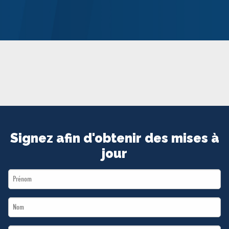
MÉDIAS
BÉNÉVOLE
ADHÉREZ
BOUTIQUE
Signez afin d'obtenir des mises à
jour
First
Name
Last
*
Name