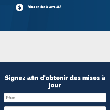
MÉDIAS
Faites un don à votre ACÉ
BÉNÉVOLE
ADHÉREZ
BOUTIQUE
Signez afin d'obtenir des mises à
jour
First
Name
Last
*