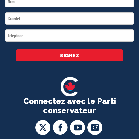
Name
Email
*
*
Téléphone
*
SIGNEZ
Connectez avec le Parti
conservateur