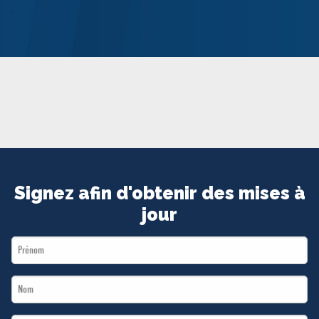
MÉDIAS
BÉNÉVOLE
ADHÉREZ
BOUTIQUE
Signez afin d'obtenir des mises à
jour
First
Name
Last
*
Name