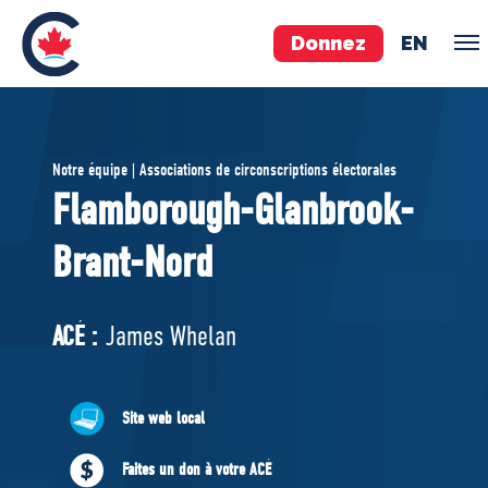
Donnez
EN
ÉQUIPE
Notre équipe | Associations de circonscriptions électorales
Pierre Poilievre
Flamborough-Glanbrook-
Vos députés conservateurs
Brant-Nord
Cabinet fantôme
Exécutif national
ACÉ
ACÉ :
James Whelan
À PROPOS
Site web local
Documents constitutifs
Faites un don à votre ACÉ