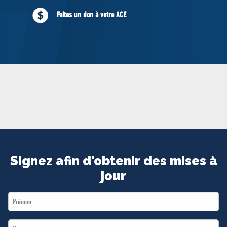
MÉDIAS
Faites un don à votre ACÉ
BÉNÉVOLE
ADHÉREZ
BOUTIQUE
Signez afin d'obtenir des mises à
jour
First
Name
Last
*