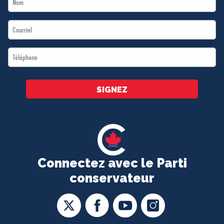
Name
Email
*
*
Téléphone
*
SIGNEZ
Connectez avec le Parti
conservateur