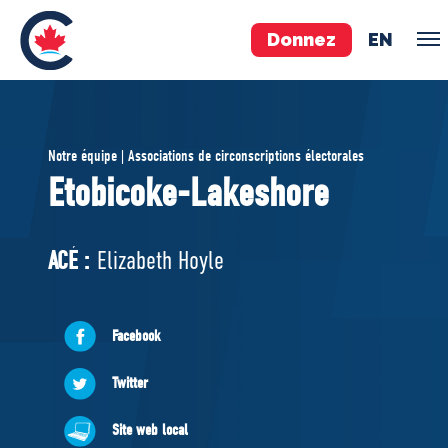
Donnez
EN
ÉQUIPE
Notre équipe | Associations de circonscriptions électorales
Pierre Poilievre
Etobicoke-Lakeshore
Vos députés conservateurs
Cabinet fantôme
ACÉ :
Elizabeth Hoyle
Exécutif national
ACÉ
Facebook
À PROPOS
Twitter
Documents constitutifs
Site web local