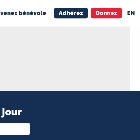
venez bénévole
Adhérez
Donnez
EN
NÉVOLE
ADHÉREZ
 jour