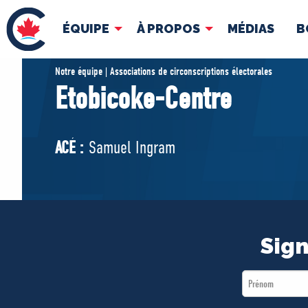
ÉQUIPE
À PROPOS
MÉDIAS
B
ÉQUIPE
À 
Notre équipe | Associations de circonscriptions électorales
Etobicoke-Centre
Pierre Poilievre
Docume
Vos députés conservateurs
ACÉ :
Samuel Ingram
Cabinet fantôme
Exécutif national
ACÉ
Sign
First
Name