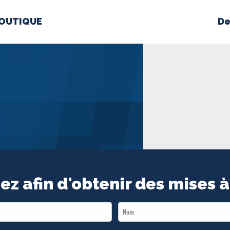
OUTIQUE
De
PROPOS
MÉDIAS
BÉ
nts constitutifs
BOUTIQUE
ez afin d'obtenir des mises à
Last
Name