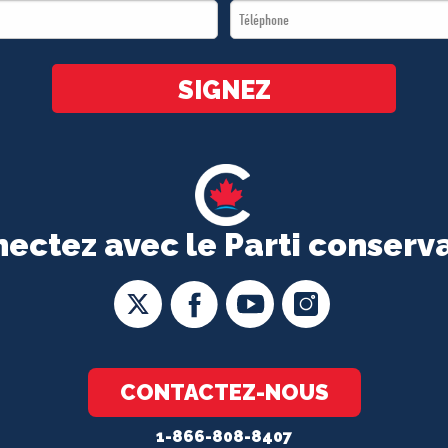
Téléphone
*
*
SIGNEZ
ectez avec le Parti conserv
CONTACTEZ-NOUS
1-866-808-8407