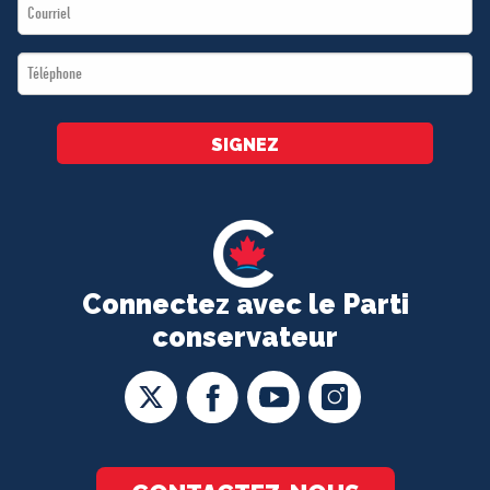
Email
*
*
Téléphone
*
SIGNEZ
Connectez avec le Parti
conservateur