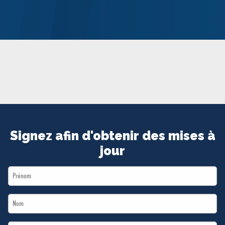
MÉDIAS
BÉNÉVOLE
ADHÉREZ
BOUTIQUE
Signez afin d'obtenir des mises à
jour
First
Name
Last
*
Name