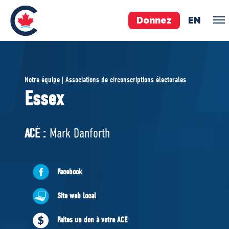
Donnez
EN
ÉQUIPE
Notre équipe | Associations de circonscriptions électorales
Pierre Poilievre
Essex
Vos députés conservateurs
Cabinet fantôme
ACÉ :
Mark Danforth
Exécutif national
ACÉ
Facebook
À PROPOS
Site web local
Documents constitutifs
Faites un don à votre ACÉ