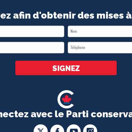
ez afin d'obtenir des mises à
Last
Name
Téléphone
*
*
SIGNEZ
ectez avec le Parti conserv