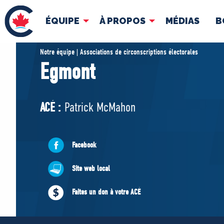
ÉQUIPE
À PROPOS
MÉDIAS
B
ÉQUIPE
À 
Notre équipe | Associations de circonscriptions électorales
Egmont
Pierre Poilievre
Docume
Vos députés conservateurs
ACÉ :
Patrick McMahon
Cabinet fantôme
Exécutif national
ACÉ
Facebook
Site web local
Faites un don à votre ACÉ