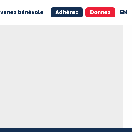
venez bénévole
Adhérez
Donnez
EN
NÉVOLE
ADHÉREZ