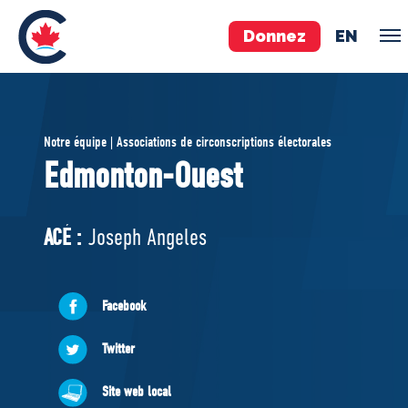
Donnez
EN
ÉQUIPE
Notre équipe | Associations de circonscriptions électorales
Pierre Poilievre
Edmonton-Ouest
Vos députés conservateurs
Cabinet fantôme
ACÉ :
Joseph Angeles
Exécutif national
ACÉ
Facebook
À PROPOS
Twitter
Documents constitutifs
Site web local