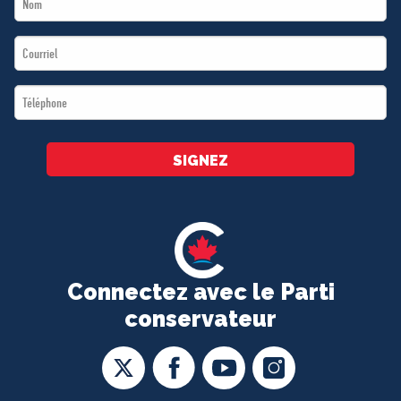
Name
Email
*
*
Téléphone
*
SIGNEZ
Connectez avec le Parti
conservateur