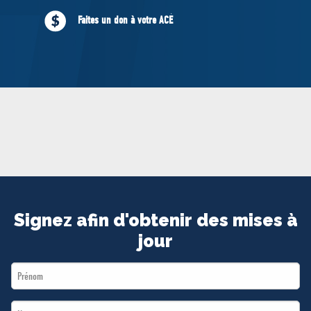
MÉDIAS
Faites un don à votre ACÉ
BÉNÉVOLE
ADHÉREZ
BOUTIQUE
Signez afin d'obtenir des mises à
jour
First
Name
Last
*