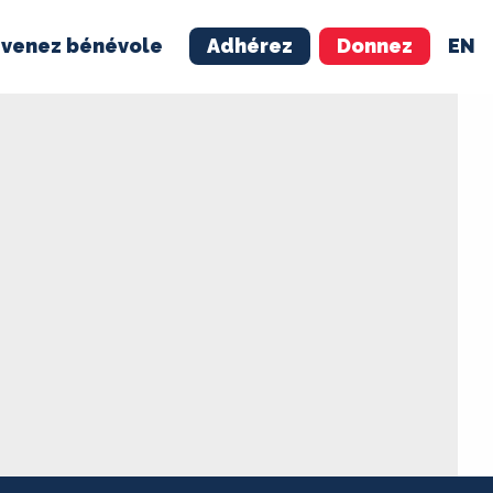
venez bénévole
Adhérez
Donnez
EN
NÉVOLE
ADHÉREZ