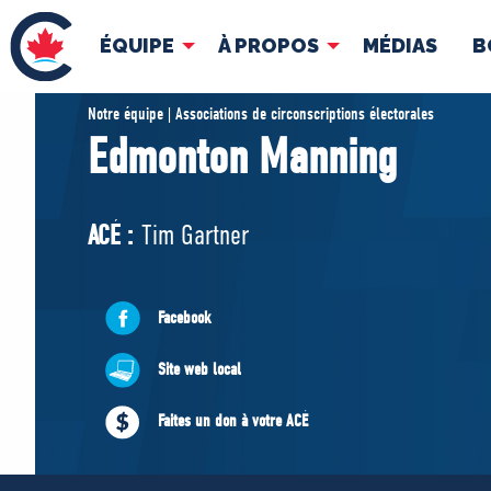
ÉQUIPE
À PROPOS
MÉDIAS
B
ÉQUIPE
À 
Notre équipe | Associations de circonscriptions électorales
Edmonton Manning
Pierre Poilievre
Docume
Vos députés conservateurs
ACÉ :
Tim Gartner
Cabinet fantôme
Exécutif national
ACÉ
Facebook
Site web local
Faites un don à votre ACÉ