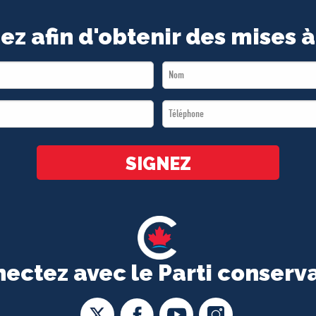
ez afin d'obtenir des mises à
Last
Name
Téléphone
*
*
SIGNEZ
ectez avec le Parti conserv