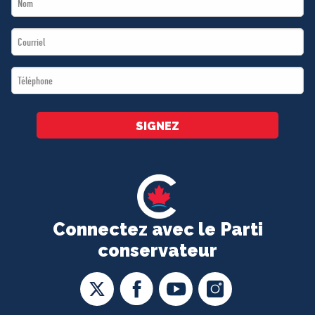
Name
Email
*
*
Téléphone
*
SIGNEZ
Connectez avec le Parti
conservateur