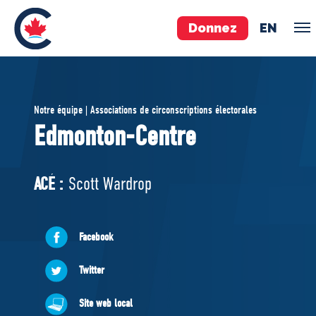
Donnez
EN
ÉQUIPE
Notre équipe | Associations de circonscriptions électorales
Pierre Poilievre
Edmonton-Centre
Vos députés conservateurs
Cabinet fantôme
ACÉ :
Scott Wardrop
Exécutif national
ACÉ
Facebook
À PROPOS
Twitter
Documents constitutifs
Site web local