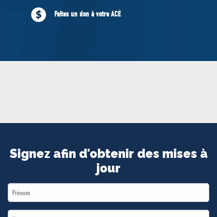
MÉDIAS
Faites un don à votre ACÉ
BÉNÉVOLE
ADHÉREZ
BOUTIQUE
Signez afin d'obtenir des mises à
jour
First
Name
Last
*