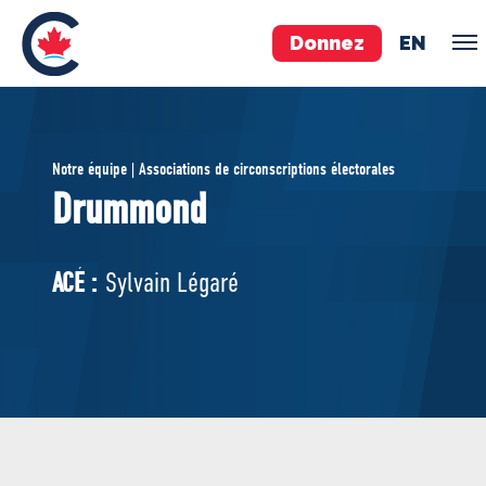
Donnez
EN
ÉQUIPE
Notre équipe | Associations de circonscriptions électorales
Pierre Poilievre
Drummond
Vos députés conservateurs
Cabinet fantôme
ACÉ :
Sylvain Légaré
Exécutif national
ACÉ
À PROPOS
Documents constitutifs