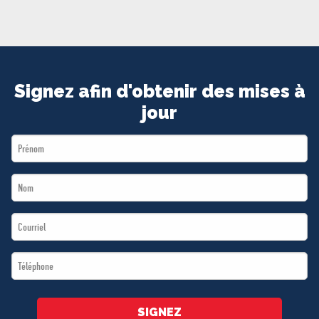
MÉDIAS
BÉNÉVOLE
ADHÉREZ
BOUTIQUE
Signez afin d'obtenir des mises à
jour
First
Name
Last
*
Name
Email
*
*
Téléphone
*
SIGNEZ