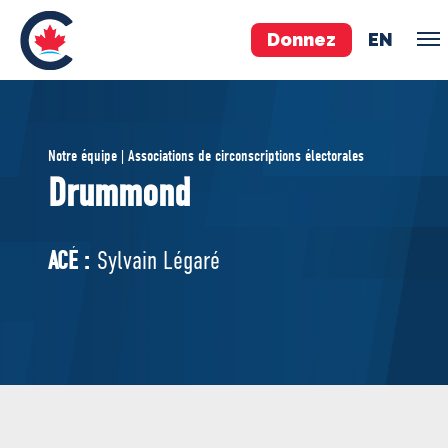
Donnez
EN
ÉQUIPE
Notre équipe | Associations de circonscriptions électorales
Pierre Poilievre
Drummond
Vos députés conservateurs
Cabinet fantôme
ACÉ :
Sylvain Légaré
Exécutif national
ACÉ
À PROPOS
Documents constitutifs