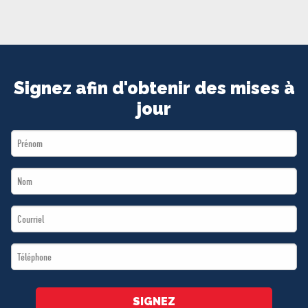
MÉDIAS
BÉNÉVOLE
ADHÉREZ
BOUTIQUE
Signez afin d'obtenir des mises à
jour
First
Name
Last
*
Name
Email
*
*
Téléphone
*
SIGNEZ