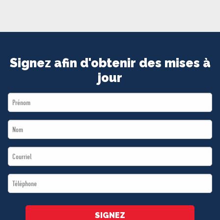
MÉDIAS
BÉNÉVOLE
ADHÉREZ
BOUTIQUE
Signez afin d'obtenir des mises à
jour
First
Name
Last
*
Name
Email
*
*
Téléphone
*
SIGNEZ