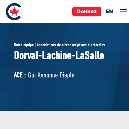
Donnez
EN
ÉQUIPE
Notre équipe | Associations de circonscriptions électorales
Pierre Poilievre
Dorval-Lachine-LaSalle
Vos députés conservateurs
Cabinet fantôme
ACÉ :
Gui Kemmoe Piaple
Exécutif national
ACÉ
À PROPOS
Documents constitutifs