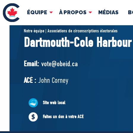
ÉQUIPE
À PROPOS
MÉDIAS
B
ÉQUIPE
À 
Notre équipe | Associations de circonscriptions électorales
Dartmouth-Cole Harbour
Pierre Poilievre
Docume
Vos députés conservateurs
Email:
vote@obeid.ca
Cabinet fantôme
Exécutif national
ACÉ :
John Corney
ACÉ
Site web local
Faites un don à votre ACÉ