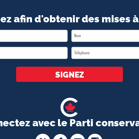
ez afin d'obtenir des mises à
Last
Name
Téléphone
*
*
SIGNEZ
ectez avec le Parti conserv