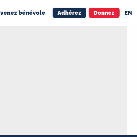
venez bénévole
Adhérez
Donnez
EN
NÉVOLE
ADHÉREZ