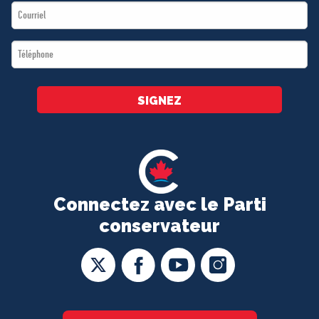
Email
*
*
Téléphone
*
SIGNEZ
Connectez avec le Parti
conservateur