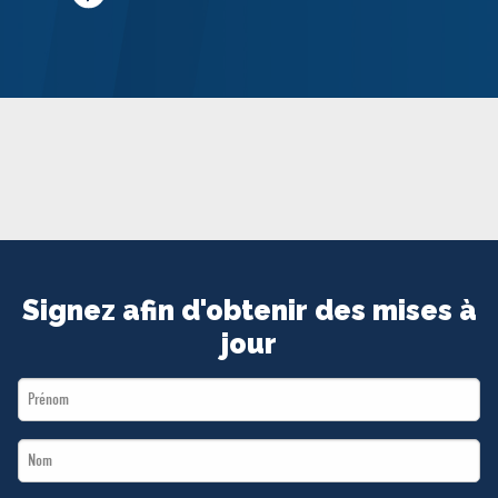
MÉDIAS
BÉNÉVOLE
ADHÉREZ
BOUTIQUE
Signez afin d'obtenir des mises à
jour
First
Name
Last
*
Name