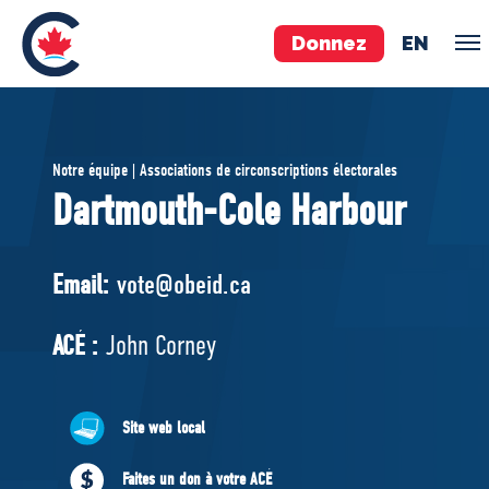
Donnez
EN
ÉQUIPE
Notre équipe | Associations de circonscriptions électorales
Pierre Poilievre
Dartmouth-Cole Harbour
Vos députés conservateurs
Cabinet fantôme
Email:
vote@obeid.ca
Exécutif national
ACÉ
ACÉ :
John Corney
À PROPOS
Site web local
Documents constitutifs
Faites un don à votre ACÉ