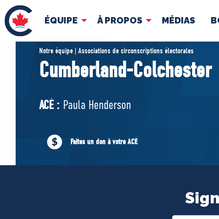
ÉQUIPE
À PROPOS
MÉDIAS
B
ÉQUIPE
À 
Notre équipe | Associations de circonscriptions électorales
Cumberland-Colchester
Pierre Poilievre
Docume
Vos députés conservateurs
ACÉ :
Paula Henderson
Cabinet fantôme
Exécutif national
ACÉ
Faites un don à votre ACÉ
Sign