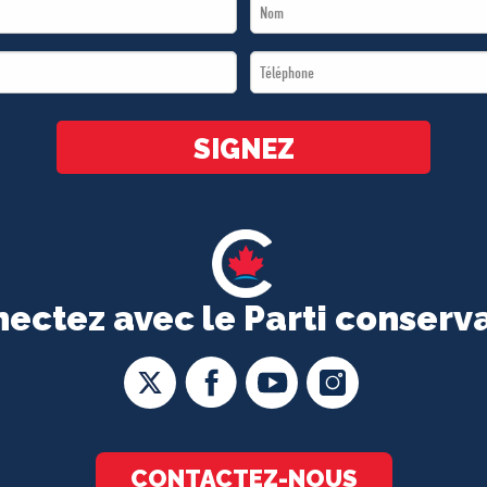
Last
Name
Téléphone
*
*
SIGNEZ
ectez avec le Parti conserv
CONTACTEZ-NOUS