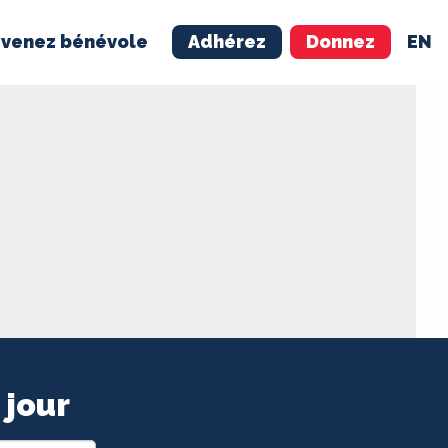
venez bénévole
Adhérez
Donnez
EN
NÉVOLE
ADHÉREZ
 jour