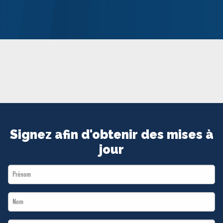
MÉDIAS
BÉNÉVOLE
ADHÉREZ
BOUTIQUE
Signez afin d'obtenir des mises à
jour
First
Name
Last
*
Name