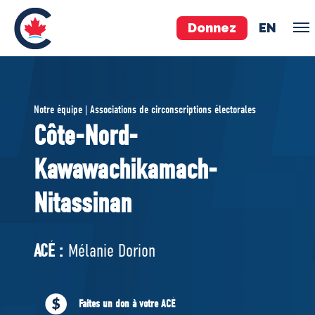
Donnez
EN
ÉQUIPE
Notre équipe | Associations de circonscriptions électorales
Pierre Poilievre
Côte-Nord-
Vos députés conservateurs
Kawawachikamach-
Cabinet fantôme
Exécutif national
Nitassinan
ACÉ
ACÉ :
Mélanie Dorion
À PROPOS
Documents constitutifs
Faites un don à votre ACÉ