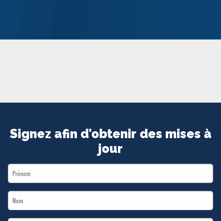
MÉDIAS
BÉNÉVOLE
ADHÉREZ
BOUTIQUE
Signez afin d'obtenir des mises à
jour
First
Name
Last
*
Name