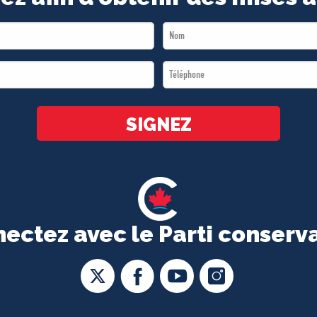
Last
Name
Téléphone
*
*
SIGNEZ
ectez avec le Parti conserv