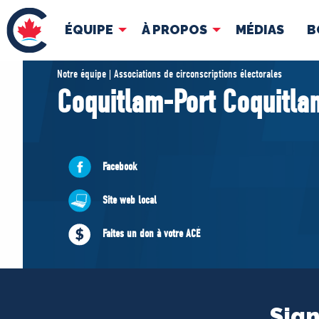
ÉQUIPE
À PROPOS
MÉDIAS
B
ÉQUIPE
À 
Notre équipe | Associations de circonscriptions électorales
Coquitlam-Port Coquitla
Pierre Poilievre
Docume
Vos députés conservateurs
Cabinet fantôme
Facebook
Exécutif national
Site web local
ACÉ
Faites un don à votre ACÉ
Sign