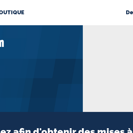
OUTIQUE
De
PROPOS
MÉDIAS
BÉ
m
nts constitutifs
BOUTIQUE
ez afin d'obtenir des mises à