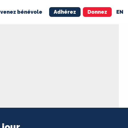
venez bénévole
Adhérez
Donnez
EN
NÉVOLE
ADHÉREZ
 jour