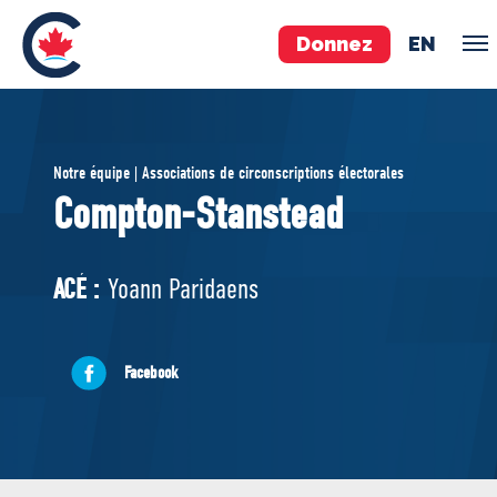
Donnez
EN
ÉQUIPE
Notre équipe | Associations de circonscriptions électorales
Pierre Poilievre
Compton-Stanstead
Vos députés conservateurs
Cabinet fantôme
ACÉ :
Yoann Paridaens
Exécutif national
ACÉ
Facebook
À PROPOS
Documents constitutifs