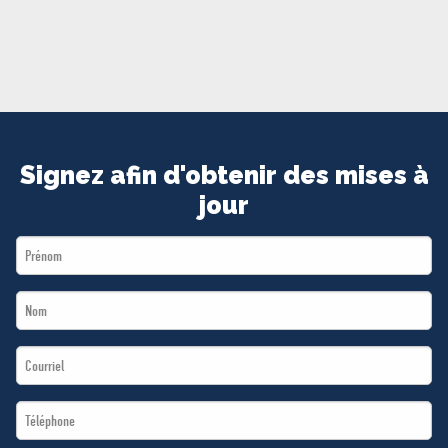
MÉDIAS
BÉNÉVOLE
ADHÉREZ
BOUTIQUE
Signez afin d'obtenir des mises à
jour
First
Name
Last
*
Name
Email
*
*
Téléphone
*