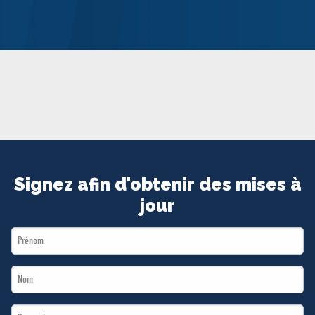
MÉDIAS
BÉNÉVOLE
ADHÉREZ
BOUTIQUE
Signez afin d'obtenir des mises à
jour
First
Name
Last
*
Name
Email
*