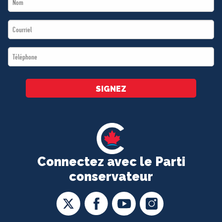
Name
Email
*
*
Téléphone
*
SIGNEZ
Connectez avec le Parti
conservateur