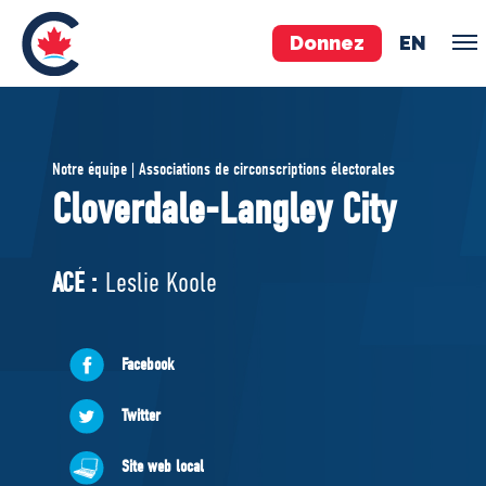
Donnez
EN
ÉQUIPE
Notre équipe | Associations de circonscriptions électorales
Pierre Poilievre
Cloverdale-Langley City
Vos députés conservateurs
Cabinet fantôme
ACÉ :
Leslie Koole
Exécutif national
ACÉ
Facebook
À PROPOS
Twitter
Documents constitutifs
Site web local