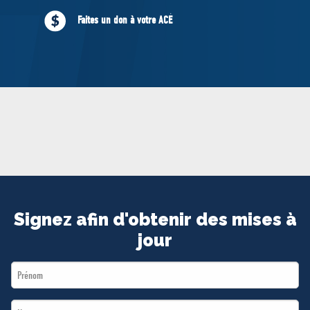
MÉDIAS
Faites un don à votre ACÉ
BÉNÉVOLE
ADHÉREZ
BOUTIQUE
Signez afin d'obtenir des mises à
jour
First
Name
Last
*