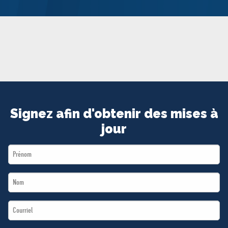
MÉDIAS
BÉNÉVOLE
ADHÉREZ
BOUTIQUE
Signez afin d'obtenir des mises à
jour
First
Name
Last
*
Name
Email
*
*