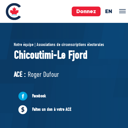
Donnez
EN
ÉQUIPE
Notre équipe | Associations de circonscriptions électorales
Pierre Poilievre
Chicoutimi-Le Fjord
Vos députés conservateurs
Cabinet fantôme
ACÉ :
Roger Dufour
Exécutif national
ACÉ
Facebook
À PROPOS
Faites un don à votre ACÉ
Documents constitutifs