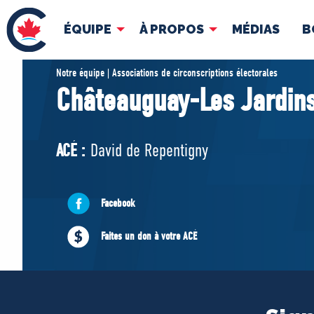
ÉQUIPE
À PROPOS
MÉDIAS
B
ÉQUIPE
À 
Notre équipe | Associations de circonscriptions électorales
Châteauguay-Les Jardins
Pierre Poilievre
Docume
Vos députés conservateurs
ACÉ :
David de Repentigny
Cabinet fantôme
Exécutif national
ACÉ
Facebook
Faites un don à votre ACÉ