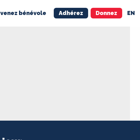
venez bénévole
Adhérez
Donnez
EN
NÉVOLE
ADHÉREZ