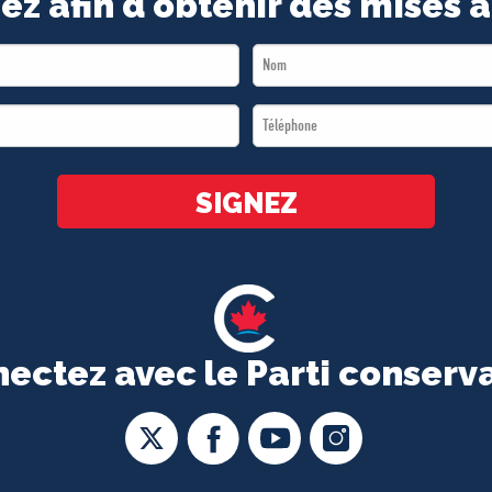
ez afin d'obtenir des mises à
Last
Name
Téléphone
*
*
SIGNEZ
ectez avec le Parti conserv