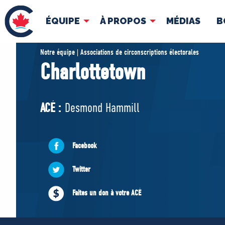
ÉQUIPE
À PROPOS
MÉDIAS
B
ÉQUIPE
À 
Notre équipe | Associations de circonscriptions électorales
Charlottetown
Pierre Poilievre
Docume
Vos députés conservateurs
ACÉ :
Desmond Hammill
Cabinet fantôme
Exécutif national
ACÉ
Facebook
Twitter
Faites un don à votre ACÉ