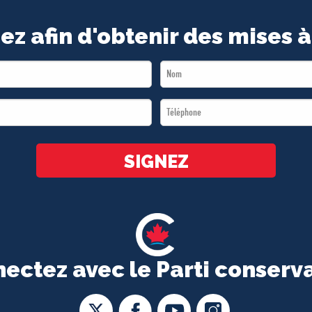
ez afin d'obtenir des mises à
Last
Name
Téléphone
*
*
SIGNEZ
ectez avec le Parti conserv