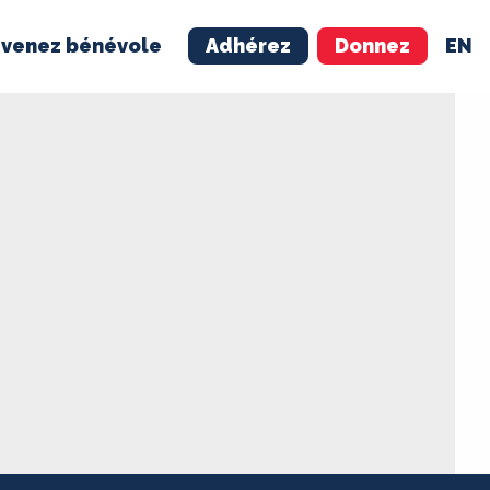
venez bénévole
Adhérez
Donnez
EN
NÉVOLE
ADHÉREZ