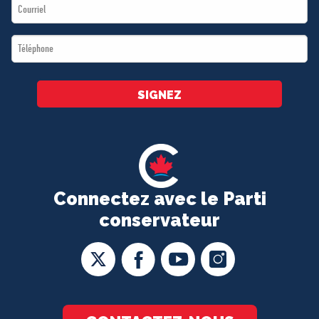
Email
*
*
Téléphone
*
SIGNEZ
Connectez avec le Parti
conservateur