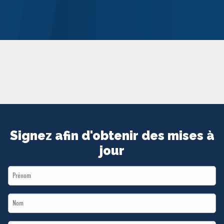
MÉDIAS
BÉNÉVOLE
ADHÉREZ
BOUTIQUE
Signez afin d'obtenir des mises à
jour
First
Name
Last
*
Name