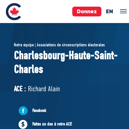
Donnez
EN
ÉQUIPE
Notre équipe | Associations de circonscriptions électorales
Pierre Poilievre
Charlesbourg-Haute-Saint-
Vos députés conservateurs
Charles
Cabinet fantôme
Exécutif national
ACÉ
ACÉ :
Richard Alain
À PROPOS
Facebook
Documents constitutifs
Faites un don à votre ACÉ