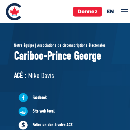
Donnez
EN
ÉQUIPE
Notre équipe | Associations de circonscriptions électorales
Pierre Poilievre
Cariboo-Prince George
Vos députés conservateurs
Cabinet fantôme
ACÉ :
Mike Davis
Exécutif national
ACÉ
Facebook
À PROPOS
Site web local
Documents constitutifs
Faites un don à votre ACÉ