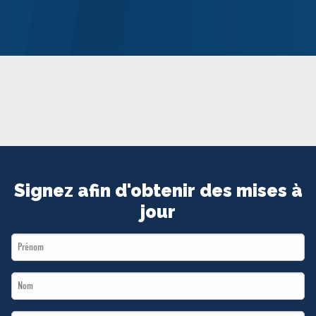
MÉDIAS
BÉNÉVOLE
ADHÉREZ
BOUTIQUE
Signez afin d'obtenir des mises à
jour
First
Name
Last
*
Name