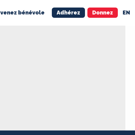
venez bénévole
Adhérez
Donnez
EN
NÉVOLE
ADHÉREZ