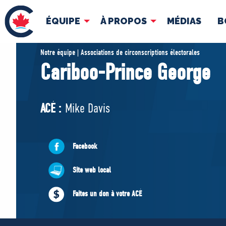
ÉQUIPE
À PROPOS
MÉDIAS
B
ÉQUIPE
À 
Notre équipe | Associations de circonscriptions électorales
Cariboo-Prince George
Pierre Poilievre
Docume
Vos députés conservateurs
ACÉ :
Mike Davis
Cabinet fantôme
Exécutif national
ACÉ
Facebook
Site web local
Faites un don à votre ACÉ