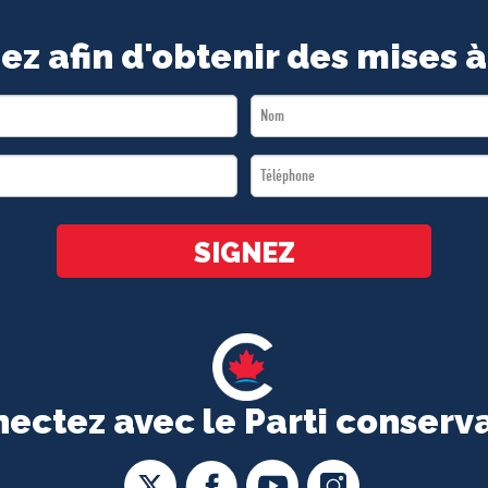
ez afin d'obtenir des mises à
Last
Name
Téléphone
*
*
SIGNEZ
ectez avec le Parti conserv