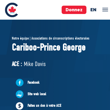
Donnez
EN
ÉQUIPE
Notre équipe | Associations de circonscriptions électorales
Pierre Poilievre
Cariboo-Prince George
Vos députés conservateurs
Cabinet fantôme
ACÉ :
Mike Davis
Exécutif national
ACÉ
Facebook
À PROPOS
Site web local
Documents constitutifs
Faites un don à votre ACÉ