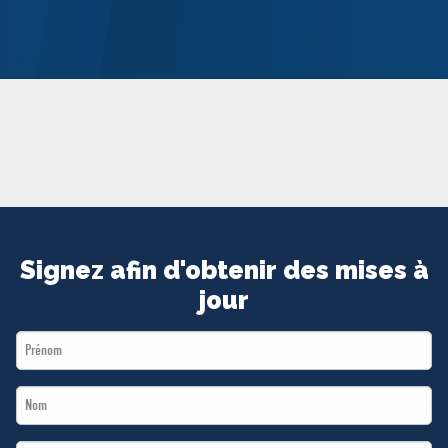
MÉDIAS
BÉNÉVOLE
ADHÉREZ
BOUTIQUE
Signez afin d'obtenir des mises à
jour
First
Name
Last
*
Name