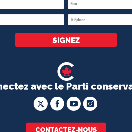
Last
Name
Téléphone
*
*
SIGNEZ
ectez avec le Parti conserv
CONTACTEZ-NOUS