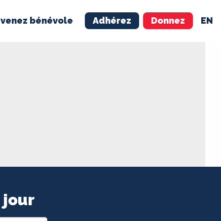
venez bénévole
Adhérez
Donnez
EN
NÉVOLE
ADHÉREZ
 jour