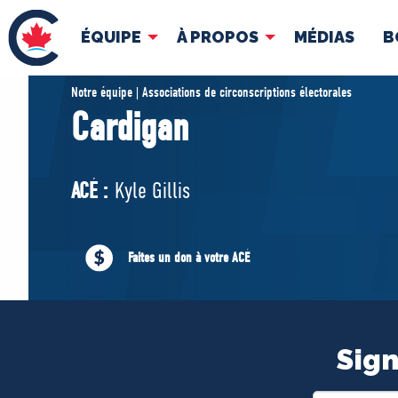
ÉQUIPE
À PROPOS
MÉDIAS
B
ÉQUIPE
À 
Notre équipe | Associations de circonscriptions électorales
Cardigan
Pierre Poilievre
Docume
Vos députés conservateurs
ACÉ :
Kyle Gillis
Cabinet fantôme
Exécutif national
ACÉ
Faites un don à votre ACÉ
Sign