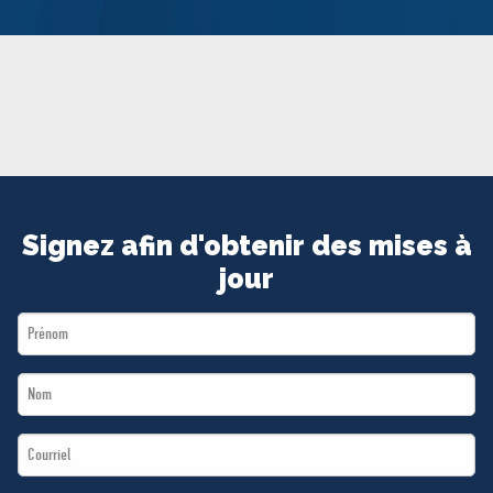
MÉDIAS
BÉNÉVOLE
ADHÉREZ
BOUTIQUE
Signez afin d'obtenir des mises à
jour
First
Name
Last
*
Name
Email
*
*