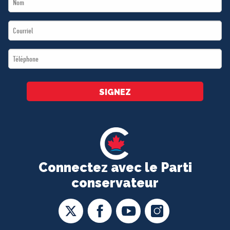
Name
Email
*
*
Téléphone
*
SIGNEZ
Connectez avec le Parti
conservateur