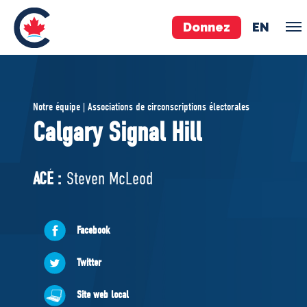
Donnez
EN
ÉQUIPE
Notre équipe | Associations de circonscriptions électorales
Pierre Poilievre
Calgary Signal Hill
Vos députés conservateurs
Cabinet fantôme
ACÉ :
Steven McLeod
Exécutif national
ACÉ
Facebook
À PROPOS
Twitter
Documents constitutifs
Site web local