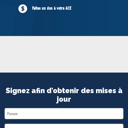
MÉDIAS
Faites un don à votre ACÉ
BÉNÉVOLE
ADHÉREZ
BOUTIQUE
Signez afin d'obtenir des mises à
jour
First
Name
Last
*