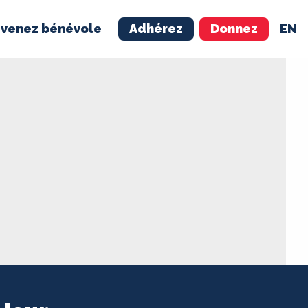
venez bénévole
Adhérez
Donnez
EN
NÉVOLE
ADHÉREZ