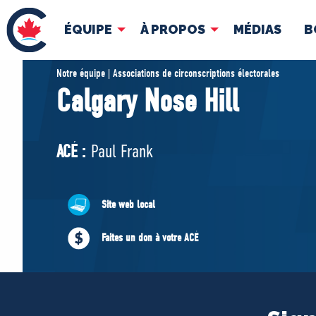
ÉQUIPE
À PROPOS
MÉDIAS
B
ÉQUIPE
À 
Notre équipe | Associations de circonscriptions électorales
Calgary Nose Hill
Pierre Poilievre
Docume
Vos députés conservateurs
ACÉ :
Paul Frank
Cabinet fantôme
Exécutif national
ACÉ
Site web local
Faites un don à votre ACÉ