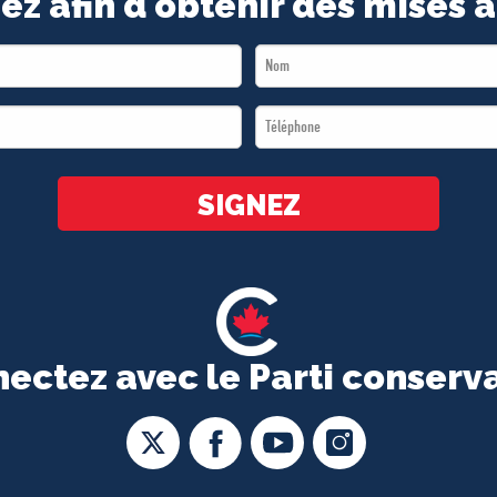
ez afin d'obtenir des mises à
Last
Name
Téléphone
*
*
SIGNEZ
ectez avec le Parti conserv