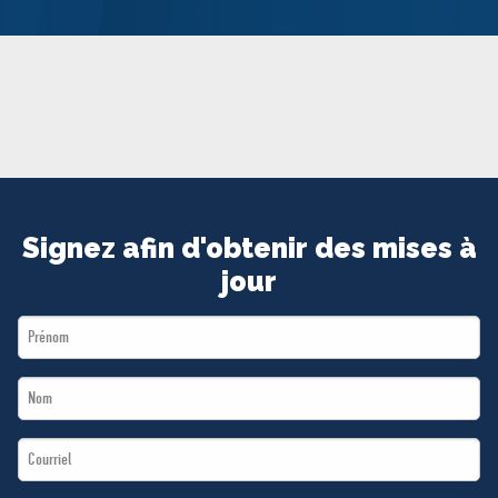
MÉDIAS
BÉNÉVOLE
ADHÉREZ
BOUTIQUE
Signez afin d'obtenir des mises à
jour
First
Name
Last
*
Name
Email
*
*