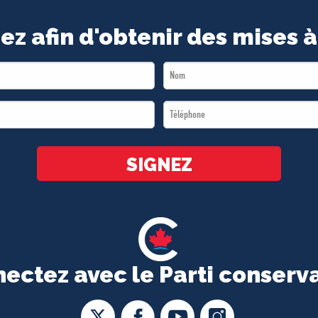
ez afin d'obtenir des mises à
Last
Name
Téléphone
*
*
SIGNEZ
ectez avec le Parti conserv