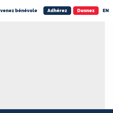
venez bénévole
Adhérez
Donnez
EN
NÉVOLE
ADHÉREZ