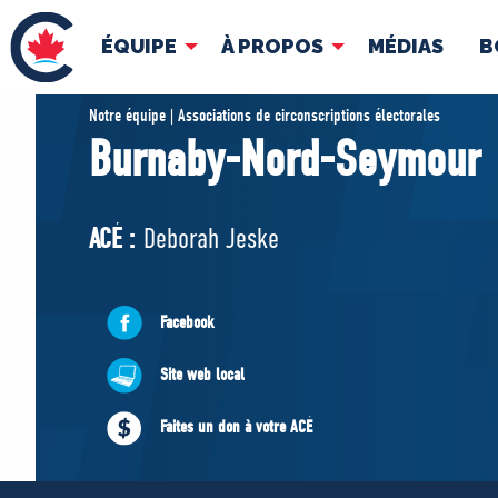
ÉQUIPE
À PROPOS
MÉDIAS
B
ÉQUIPE
À 
Notre équipe | Associations de circonscriptions électorales
Burnaby-Nord-Seymour
Pierre Poilievre
Docume
Vos députés conservateurs
ACÉ :
Deborah Jeske
Cabinet fantôme
Exécutif national
ACÉ
Facebook
Site web local
Faites un don à votre ACÉ